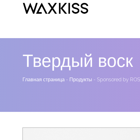
Твердый воск
Главная страница
-
Продукты
-
Sponsored by ROS