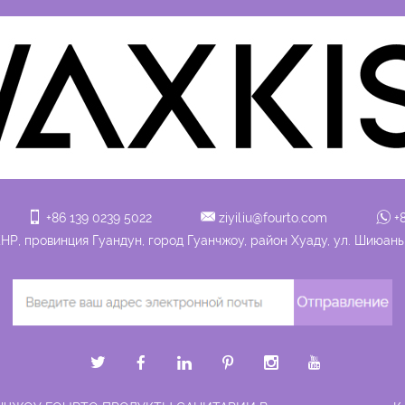
+86 139 0239 5022
ziyiliu@fourto.com
+
НР, провинция Гуандун, город Гуанчжоу, район Хуаду, ул. Шиюань