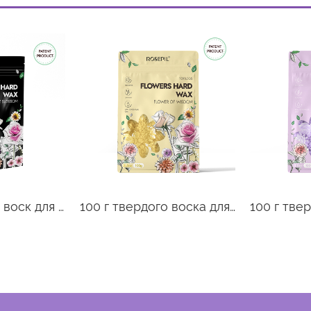
1000 г Твердый воск для цветов-лаванда
100 г твердого воска для ног Flowers