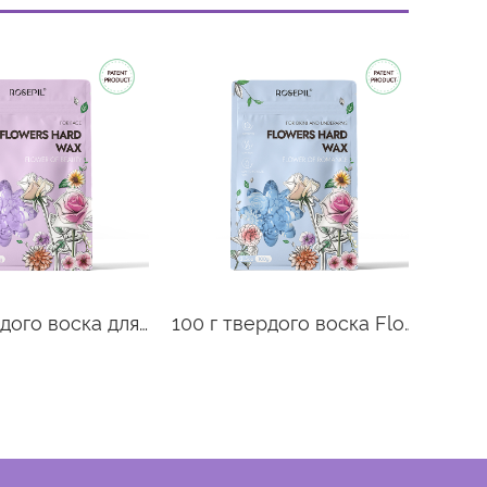
100 г твердого воска для лица Flowers
100 г твердого воска Flowers для бикини и подмышек