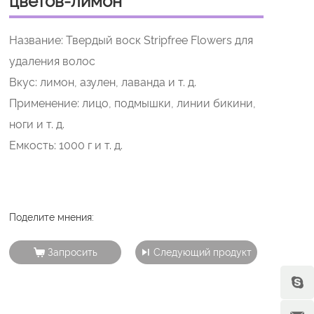
цветов-лимон
Название: Твердый воск Stripfree Flowers для
удаления волос
Вкус: лимон, азулен, лаванда и т. д.
Применение: лицо, подмышки, линии бикини,
ноги и т. д.
Емкость: 1000 г и т. д.
Поделите мнения:
Запросить
Следующий продукт