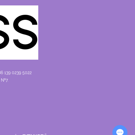
86 139 0239 5022
 №7.
Chat with Us