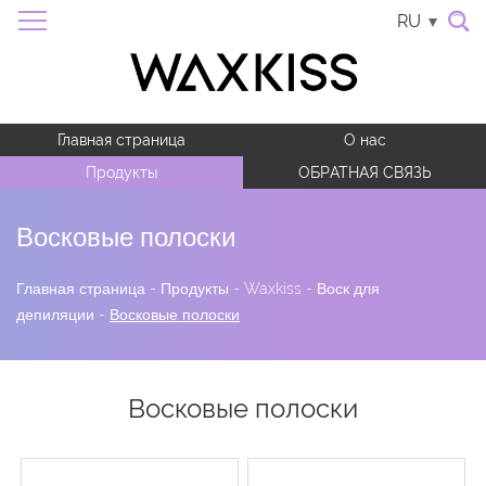
RU
Главная страница
О нас
Продукты
ОБРАТНАЯ СВЯЗЬ
Восковые полоски
Главная страница
-
Продукты
-
Waxkiss
-
Воск для
депиляции
-
Восковые полоски
Восковые полоски