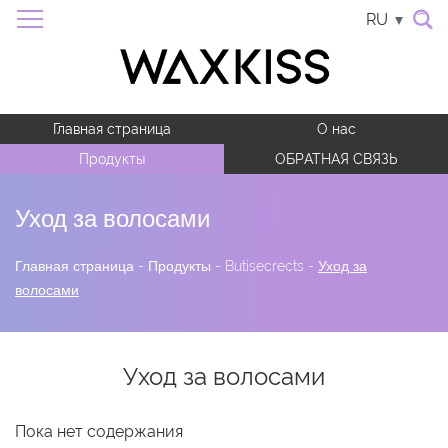
RU
Главная страница
О нас
Продукты
ОБРАТНАЯ СВЯЗЬ
Уход за волосами
Главная страница
-
Продукты
-
Butisecrects
-
Уход за
волосами
Уход за волосами
Пока нет содержания